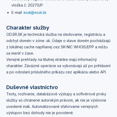
vložka č. 20270/P
E-mail:
esat@esat.sk
Charakter služby
OD.SR.SK
je technická služba na sledovanie, registráciu a
odchyt domén v zóne .sk. Údaje o stave domén pochádzajú
z lokálnej cache napĺňanej cez SK-NIC WHOIS/EPP a môžu
sa meniť v čase.
Verejné prehľady na titulnej stránke majú informačný
charakter. Záväzné operácie sa vykonávajú až po prihlásení
a po odoslaní príslušného príkazu cez aplikáciu alebo API.
Duševné vlastníctvo
Texty, rozhranie, databázové výstupy a softvérové prvky
služby sú chránené autorským právom, ak nie je výslovne
uvedené inak. Automatizované sťahovanie verejných
výstupov bez dohody nie je povolené.