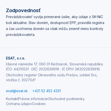
Zodpovednosť
Prevádzkovateľ vyvíja primerané úsilie, aby údaje z SK-NIC
boli aktuálne. Stav domén, dostupnosť EPP, pravidlá registra
a čas uvoľnenia domén sa však môžu zmeniť mimo kontroly
prevádzkovateľa.
ESAT, s.r.o.
Hlavné námestie 17, 060 01 Kežmarok, Slovenská republika
IČO:
44210531
· DIČ:
2022639916
· IČ DPH:
SK2022639916
Obchodný register Okresného súdu Prešov, oddiel Sro,
vložka č. 20270/P
esat@esat.sk
·
+421 52 452 4331
Kontakt
Právne informácie
Obchodné podmienky
Ochrana údajov
Cookies