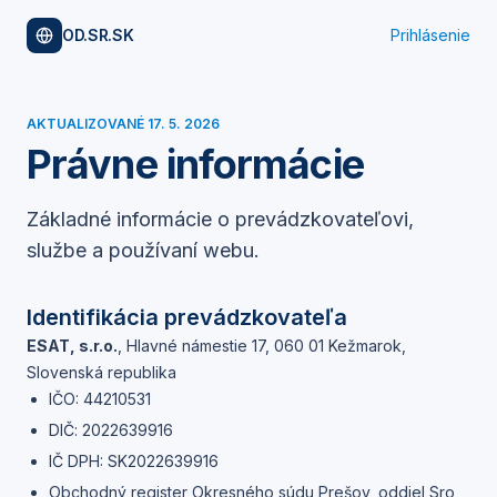
OD.SR.SK
Prihlásenie
AKTUALIZOVANÉ
17. 5. 2026
Právne informácie
Základné informácie o prevádzkovateľovi,
službe a používaní webu.
Identifikácia prevádzkovateľa
ESAT, s.r.o.
,
Hlavné námestie 17, 060 01 Kežmarok,
Slovenská republika
IČO:
44210531
DIČ:
2022639916
IČ DPH:
SK2022639916
Obchodný register Okresného súdu Prešov, oddiel Sro,