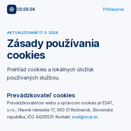
OD.SR.SK
Prihlásenie
AKTUALIZOVANÉ
17. 5. 2026
Zásady používania
cookies
Prehľad cookies a lokálnych úložísk
používaných službou.
Prevádzkovateľ cookies
Prevádzkovateľom webu a správcom cookies je
ESAT,
s.r.o.
,
Hlavné námestie 17, 060 01 Kežmarok, Slovenská
republika
, IČO
44210531
. Kontakt:
esat@esat.sk
.