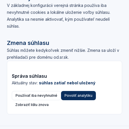
V základnej konfigurácii verejná stránka používa iba
nevyhnutné cookies a lokálne uloženie voľby súhlasu.
Analytika sa nesmie aktivovať, kým používateľ neudelí
súhlas.
Zmena súhlasu
Súhlas môžete kedykoľvek zmeniť nižšie. Zmena sa uloží v
prehliadači pre doménu
od.sr.sk
.
Správa súhlasu
Aktuálny stav:
súhlas zatiaľ nebol uložený
Používať iba nevyhnutné
Povoliť analytiku
Zobraziť lištu znova