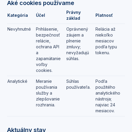
Aké cookies používame
Právny
Kategória
Účel
Platnosť
základ
Nevyhnutné
Prihlásenie,
Oprávnený
Relácia až
bezpečnosť
záujem a
niekoľko
relácie,
plnenie
mesiacov
ochrana API
zmluvy;
podľa typu
a
nevyžadujú
tokenu.
zapamätanie
súhlas.
voľby
cookies.
Analytické
Meranie
Súhlas
Podľa
používania
používateľa.
použitého
služby a
analytického
zlepšovanie
nástroja;
rozhrania.
najviac 24
mesiacov.
Aktuálny stav