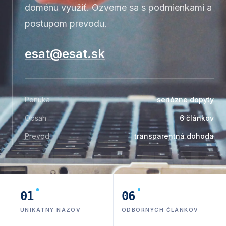
doménu využiť. Ozveme sa s podmienkami a
postupom prevodu.
esat@esat.sk
Ponuka
seriózne dopyty
Obsah
6
článkov
Prevod
transparentná dohoda
PRÍBEH MENA
01
06
UNIKÁTNY NÁZOV
ODBORNÝCH ČLÁNKOV