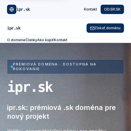
ipr.sk
Kontakt
OD.SR.SK
ipr.sk
Získať doménu
O doméne
Články
Ako kúpiť
Kontakt
PRÉMIOVÁ DOMÉNA · DOSTUPNÁ NA
ROKOVANIE
ipr.sk
ipr.sk: prémiová .sk doména pre
nový projekt