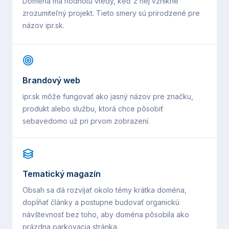
Doména má hodnotu vtedy, keď z nej vznikne
zrozumiteľný projekt. Tieto smery sú prirodzené pre
názov
ipr.sk
.
Brandový web
ipr.sk môže fungovať ako jasný názov pre značku,
produkt alebo službu, ktorá chce pôsobiť
sebavedomo už pri prvom zobrazení.
Tematický magazín
Obsah sa dá rozvíjať okolo témy krátka doména,
dopĺňať články a postupne budovať organickú
návštevnosť bez toho, aby doména pôsobila ako
prázdna parkovacia stránka.