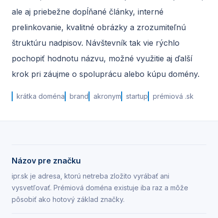
ale aj priebežne dopĺňané články, interné
prelinkovanie, kvalitné obrázky a zrozumiteľnú
štruktúru nadpisov. Návštevník tak vie rýchlo
pochopiť hodnotu názvu, možné využitie aj ďalší
krok pri záujme o spoluprácu alebo kúpu domény.
krátka doména
brand
akronym
startup
prémiová .sk
Názov pre značku
ipr.sk je adresa, ktorú netreba zložito vyrábať ani
vysvetľovať. Prémiová doména existuje iba raz a môže
pôsobiť ako hotový základ značky.