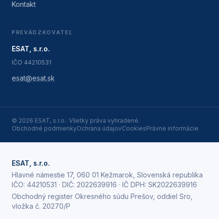
Kontakt
PREVÁDZKOVATEĽ
ESAT, s.r.o.
IČO
44210531
esat@esat.sk
©
2026
ESAT, s.r.o.
. Všetky práva vyhradené.
Obchodné podmienky
Ochrana údajov
Cookies
Právne informácie
ESAT, s.r.o.
Hlavné námestie 17, 060 01 Kežmarok, Slovenská republika
IČO:
44210531
· DIČ:
2022639916
· IČ DPH:
SK2022639916
Obchodný register Okresného súdu Prešov, oddiel Sro,
vložka č. 20270/P