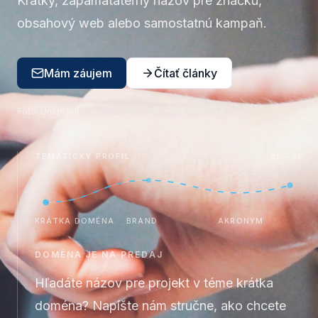
Krátky, zapamätateľný názov pre značku,
obsahový web alebo samostatnú kampaň.
Mám záujem
Čítať články
Foto:
Unsplash
TEMATICKÝ PROFIL
01 — 03
KRÁTKA DOMÉNA
BRAND
AKRONYM
DOMÉNA JE NA PREDAJ
Hľadáte názov pre projekt v téme
krátka
doména
? Napíšte nám stručne, ako chcete