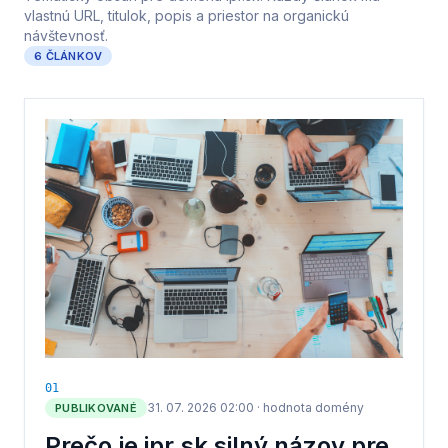
vlastnú URL, titulok, popis a priestor na organickú
návštevnosť.
6
ČLÁNKOV
0
1
31. 07. 2026 02:00
·
hodnota domény
PUBLIKOVANÉ
Prečo je ipr.sk silný názov pre