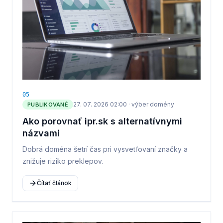
0
5
27. 07. 2026 02:00
·
výber domény
PUBLIKOVANÉ
Ako porovnať ipr.sk s alternatívnymi
názvami
Dobrá doména šetrí čas pri vysvetľovaní značky a
znižuje riziko preklepov.
Čítať článok