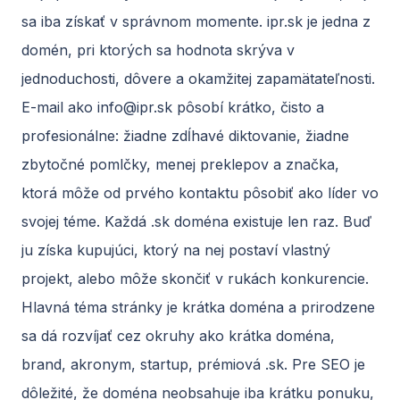
sa iba získať v správnom momente. ipr.sk je jedna z
domén, pri ktorých sa hodnota skrýva v
jednoduchosti, dôvere a okamžitej zapamätateľnosti.
E-mail ako
info@ipr.sk
pôsobí krátko, čisto a
profesionálne: žiadne zdĺhavé diktovanie, žiadne
zbytočné pomlčky, menej preklepov a značka,
ktorá môže od prvého kontaktu pôsobiť ako líder vo
svojej téme. Každá .sk doména existuje len raz. Buď
ju získa kupujúci, ktorý na nej postaví vlastný
projekt, alebo môže skončiť v rukách konkurencie.
Hlavná téma stránky je krátka doména a prirodzene
sa dá rozvíjať cez okruhy ako krátka doména,
brand, akronym, startup, prémiová .sk. Pre SEO je
dôležité, že doména neobsahuje iba krátku ponuku,