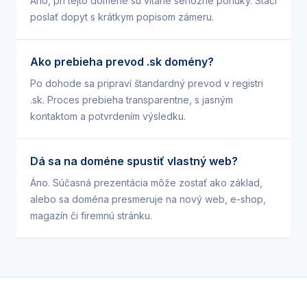
Áno, pri tejto doméne sú vítané seriózne ponuky. Stačí
poslať dopyt s krátkym popisom zámeru.
Ako prebieha prevod .sk domény?
Po dohode sa pripraví štandardný prevod v registri
.sk. Proces prebieha transparentne, s jasným
kontaktom a potvrdením výsledku.
Dá sa na doméne spustiť vlastný web?
Áno. Súčasná prezentácia môže zostať ako základ,
alebo sa doména presmeruje na nový web, e-shop,
magazín či firemnú stránku.